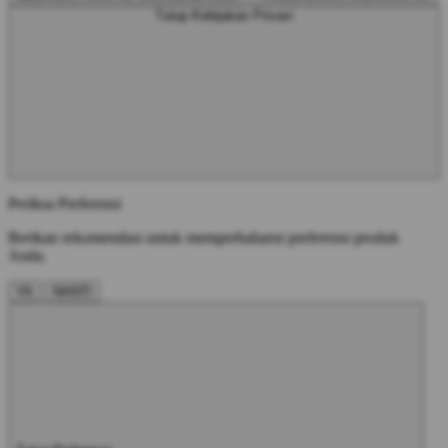
Tutup Kebijakan Privasi
Periksa Preferensi
Berikan rekomendasi untuk memperbaharui preferensi produk
Anda.
YA
NANTI