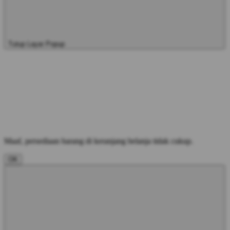
Tutup Layar Popup
Maaf, persediaan barang di keranjang belanja tidak cukup.
OK