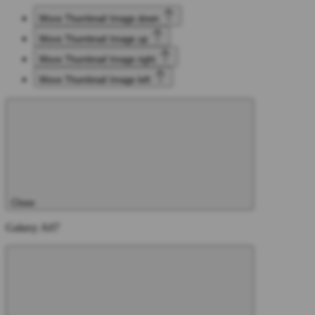
Move Thumbnail Image down
Move Thumbnail Image up
Move Thumbnail Image right
Move Thumbnail Image left
Close
Galaxy A07