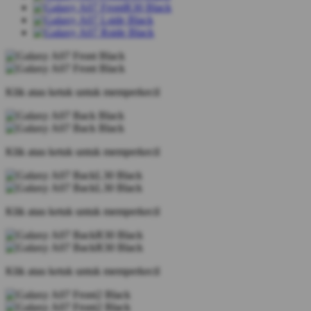
Klik atau ketuk untuk memperkecil
Klik atau ketuk untuk memperkecil
Klik atau ketuk untuk memperkecil
Klik atau ketuk untuk memperkecil