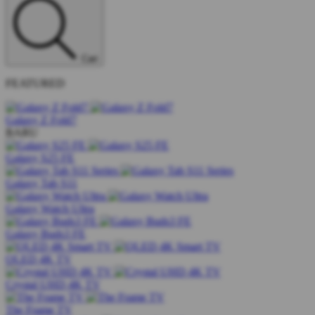
Cari
FEATURED
Galaxy Z Fold7
BARU
Galaxy S25 FE
Galaxy Tab S11
Galaxy Watch Ultra
Galaxy Buds3 FE
QLED 4K TV
Crystal UHD 4K TV
The Frame TV