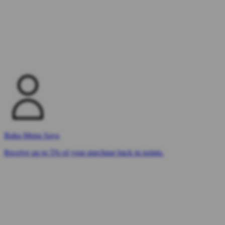
Buka Menu Saya
Receive up to 5% of your purchase back in points.