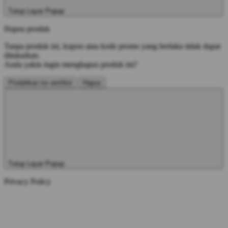
Tutup Layar Popup
Hapus produk
Tanpa produk ini, kupon atau kode promo yang berlaku tidak dapat
ditukarkan.
Anda yakin ingin menghapus produk ini?
Pindahkan ke wishlist
Hapus
Tutup Layar Popup
Privacy Policy