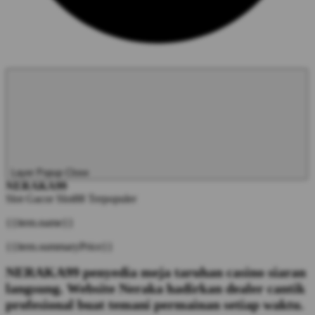
Layer Popup Close
NERAKA99
Slot Gacor
Slot88
Terpopuler
{{item.name}}
{{item.summaryPrice}}
NERAKA99 penyedia meja taruhan casino siaran
langsung. Website Neraka hadirkan dealer cantik
profesional buat temani permainan setiap waktu.