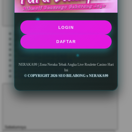
LOGIN
DAFTAR
NERAKA99 | Zona Neraka Tebak Angka Live Roulette Casino Hari
Ini
© COPYRIGHT 2026 SEO BILABONG x NERAKA99
Sebelumnya