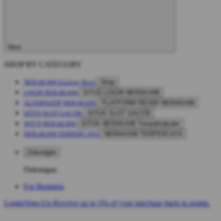
Next
SHOP BY CATEGORY
NERAKA99
Explore Shop
Shop
LOGIN NERAKA99
SITUS LOGIN NERAKA99
ALTERNATIF NERAKA99
PLATFORM RESMI NERAKA99
SITUS SLOT GACOR
SITUS SLOT GACOR
SITUS NERAKA99
SITUS NERAKA99 Terspektakuler
NERAKA99 TERPERCAYA
NERAKA99 TERPERCAYA
Dukungan
Dukungan
For Business
Login/Sign-Up
Receive up to 5% of your purchase back in points.