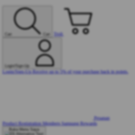
Troli
Cari
Cari
Login/Sign-Up
Login/Sign-Up
Receive up to 5% of your purchase back in points.
Pesanan
Product Registration
Members
Samsung Rewards
Buka Menu Saya