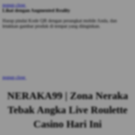
popup close
Lihat dengan Augmented Reality
Harap pindai Kode QR dengan perangkat mobile Anda, dan
letakkan gambar produk di tempat yang diinginkan.
popup close
NERAKA99 | Zona Neraka
Tebak Angka Live Roulette
Casino Hari Ini