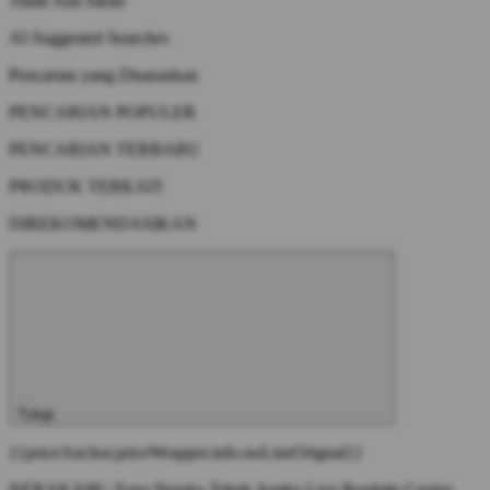
Tidak Ada Saran
AI Suggested Searches
Pencarian yang Disarankan
PENCARIAN POPULER
PENCARIAN TERBARU
PRODUK TERKAIT
DIREKOMENDASIKAN
Tutup
{{priceAnchor.priceWrapper.info.noLineOrignal}}
NERAKA99 | Zona Neraka Tebak Angka Live Roulette Casino