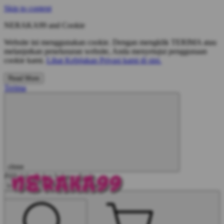
Skip to content
NERAKA99 and Cookie
Website ini menggunakan cookie. Dengan mengklik TERIMA atau
melanjutkan penelusuran website, Anda menyetujui penggunaan
cookie kami.
Lihat Kebijakan Privasi kami di sini.
Read More
Terima
close
Pilih lokasi dan bahasa Anda.