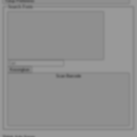
Tutup Preferensi
Search Form
Kosongkan
Scan Barcode