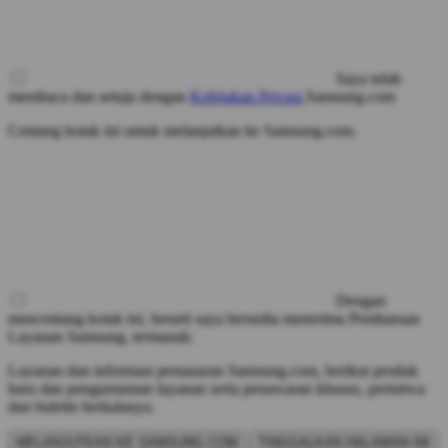
Saya telah
membaca dan setuju dengan
Kebijakan Privasi
Samsung.com
Centang kotak ini untuk melanjutkan ke Samsung.com.
Dengan
mencentang kotak ini, berarti saya bersedia menerima Pembaruan
Layanan Samsung, termasuk:
Layanan dan informasi pemasaran Samsung.com, berikut produk
baru dan pengumuman layanan serta penawaran khusus, peristiwa
dan buletin berkalanya.
MELANJUTKAN KE SAMSUNG.COM
TINGGALKAN HALAMAN INI