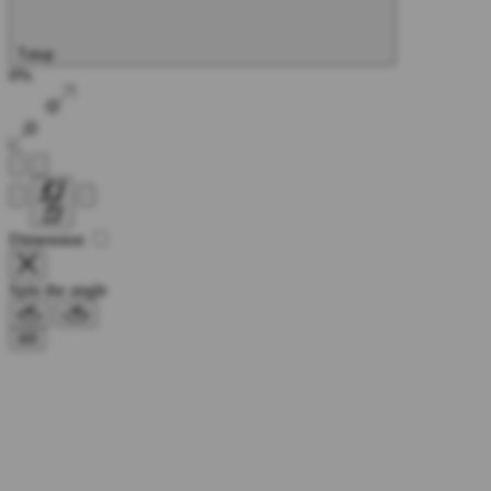
Tutup
0%
Dimension
Spin the angle
AR